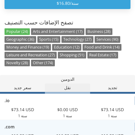
$16.80/سنة
تصفح الإضافات حسب التصنيف
Popular (24)
Arts and Entertainment (17)
Business (28)
Geographic (36)
Sports (15)
Technology (27)
Services (90)
Money and Finance (19)
Education (12)
Food and Drink (14)
Leisure and Recreation (27)
Shopping (51)
Real Estate (17)
Novelty (28)
Other (174)
الدومين
تجديد
نقل
سعر جديد
.io
$73.14 USD
$0.00 USD
$73.14 USD
1 سنة
1 سنة
1 سنة
.com