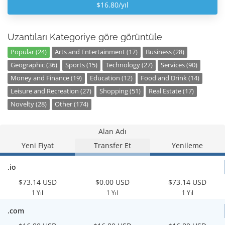
$16.80/yıl
Uzantıları Kategoriye göre görüntüle
Popular (24)
Arts and Entertainment (17)
Business (28)
Geographic (36)
Sports (15)
Technology (27)
Services (90)
Money and Finance (19)
Education (12)
Food and Drink (14)
Leisure and Recreation (27)
Shopping (51)
Real Estate (17)
Novelty (28)
Other (174)
Alan Adı
Yeni Fiyat
Transfer Et
Yenileme
.io
$73.14 USD
$0.00 USD
$73.14 USD
1 Yıl
1 Yıl
1 Yıl
.com