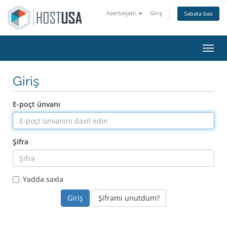
Azerbaijani
Giriş
Səbətə bax
Naviq
Giriş
E-poçt ünvanı
Şifrə
Yadda saxla
Şifrəmi unutdum?